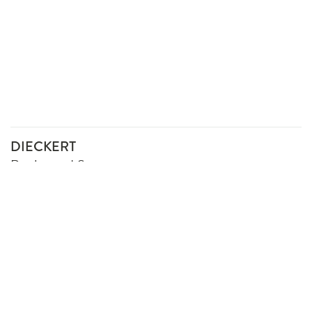
DIECKERT
Recht und Steuern
Gertraudenstraße 20
10178 Berlin
Telefon: +49 30 278707
berlin@dieckert.de
www.dieckert.de
Impressum