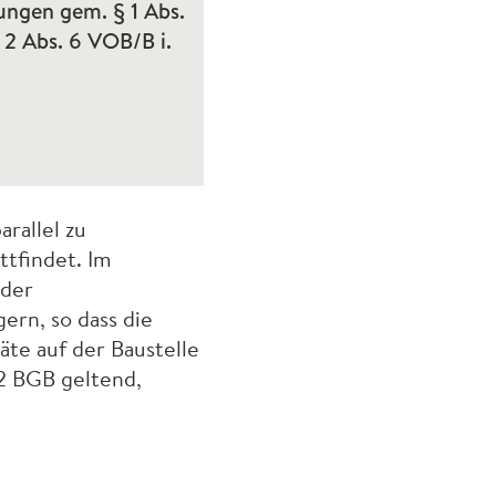
ungen gem. § 1 Abs.
 2 Abs. 6
VOB
/B i.
rallel zu
ttfindet. Im
 der
ern, so dass die
te auf der Baustelle
42
BGB
geltend,