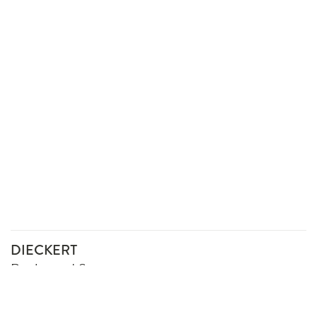
DIECKERT
Recht und Steuern
Gertraudenstraße 20