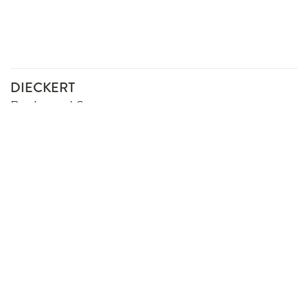
DIECKERT
Recht und Steuern
Gertraudenstraße 20
10178 Berlin
Telefon: +49 30 278707
berlin@dieckert.de
www.dieckert.de
Impressum
Datenschutz
Konditionen
AGB für Seminare